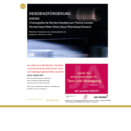
Home
RESIDENZFÖRDERUNG
BORDER
Choreografische Recherchearbeit zum Thema Grenzen
Rechercheort Peter Weiss Haus/ Möckelsaal Rostock
Öffentlichen Präsentation der Arbeitsergebnisses am
Residenzort 08.02.26 um 14:00
Foto: Frank Post
Gefördert durch den fredak MV aus Mitteln
des Ministerium für Wissenschaft, Kultur, Bundes- und Europaangelegenheiten Mecklenburg-Vorpommern
Du willst dich BEWEGEN, TANZEN
und Teil eines künstlerischen Tanz-
und Bewegungsensembles werden?
Dann melde dich!
Hier soll sich jeder angesprochen fühlen.
Alter und Herkunft spielen keine Rolle.
Vorkenntnisse sind nicht erforderlich.
Wir proben 1-2x die Woche in Wismar und Umgebung.
Anmeldung, Infos und Fragen an
Kontakt: Claudia Senoner |
cSenoner@online.de
Gefördert durch die Beauftragte der Bundesregierung für Kultur und Medien im Programm NEUSTART
KULTUR, Hilfsprogramm DIS-TANZEN des Dachverband Tanz Deutschland.